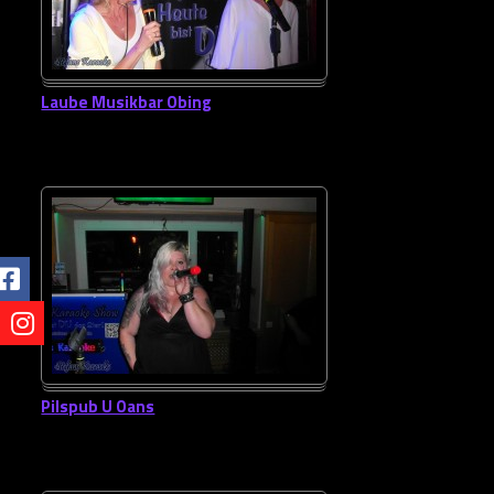
Laube Musikbar Obing
Pilspub U Oans